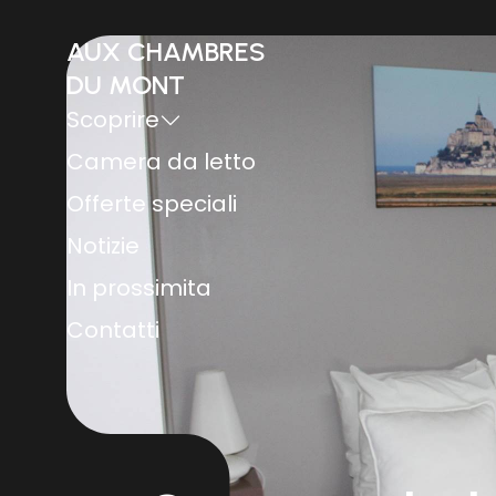
AUX CHAMBRES
DU MONT
Scoprire
Camera da letto
Offerte speciali
Notizie
In prossimita
Contatti