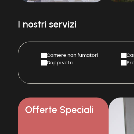
Superbe vue de la cham
I nostri servizi
Camere non fumatori
Can
Doppi vetri
Pro
Offerte Speciali