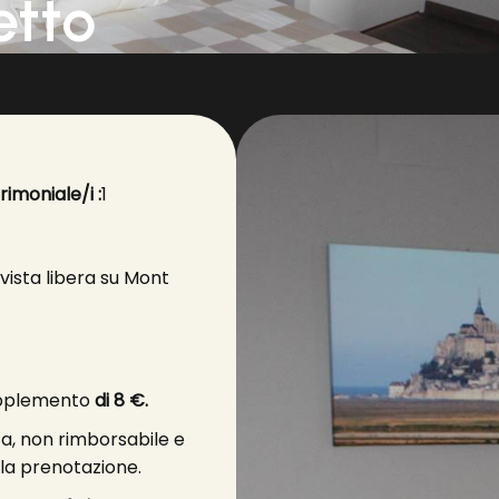
etto
rimoniale/i :
1
vista libera su Mont
supplemento
di 8 €.
ta, non rimborsabile e
lla prenotazione.