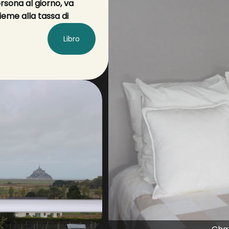
ersona al giorno, va
ieme alla tassa di
Libro
cessario un veicolo