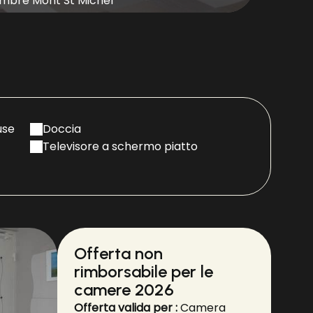
mbre Mont St Michel
use
Doccia
Televisore a schermo piatto
Offerta non
rimborsabile per le
camere 2026
Offerta valida per :
Camera