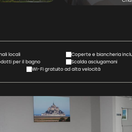
bre
Cha
ali locali
Coperte e biancheria incl
dotti per il bagno
Scalda asciugamani
Wi-Fi gratuito ad alta velocità