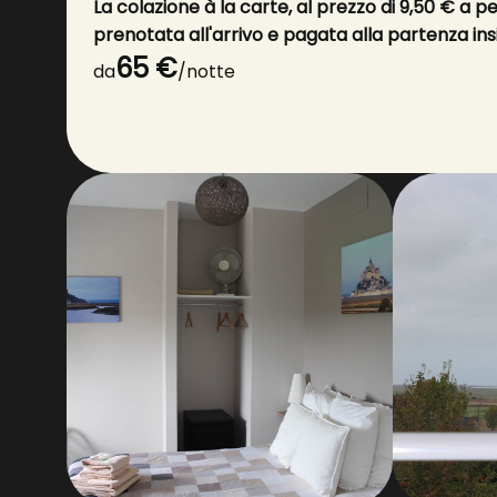
La colazione à la carte, al prezzo di 9,50 € a p
prenotata all'arrivo e pagata alla partenza ins
soggiorno, pari a 0,85 € a persona al giorno.
65 €
da
/notte
***Si prega di notare che è assolutamente ne
per raggiungere la nostra struttura
Arrivo previsto tra le 17:00 e le 19:00.