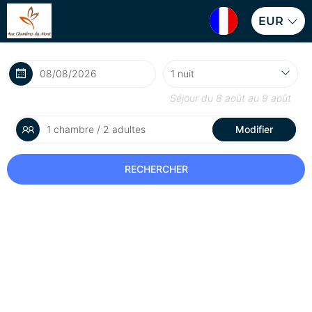
EUR
Séjour du
8 août
au
9 août
1 chambre / 2 adultes
Modifier