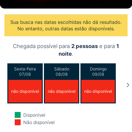
Sua busca nas datas escolhidas não dá resultado.
No entanto, outras datas estão disponíveis.
Chegada possível para
2 pessoas
e para
1
noite
.
Sexta-Feira
Sábado
Domingo
07/08
08/08
09/08
não disponível
não disponível
não disponível
Segunda-Feira
Terça-Feira
Quarta-Feira
Disponível
10/08
11/08
12/08
Não disponível