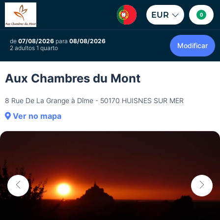
EUR
0
de
07/08/2026
para
08/08/2026
Modificar
2 adultos 1 quarto
Aux Chambres du Mont
8 Rue De La Grange à Dîme - 50170 HUISNES SUR MER
Ver no mapa