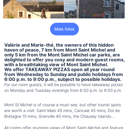
Mais fotos
Valérie and Marie-thé, the owners of this hidden
haven of peace, 7 km from Mont Saint Michel and
only 5 km from the Mont Saint Michel car parks, are
delighted to offer you cosy and modern guest rooms,
with a breathtaking view of Mont Saint Michel.
We offer
TAKEAWAY PIZZAS open all year round
from Wednesday to Sunday and public holidays from
6:00 p.m. to 9:00 p.m.,
subject to possible holidays.
For our room guests, it will be possible to have takeaway pizzas
on Monday and Tuesday evenings from 6:00 p.m. to 9:00 p.m.
Mont St Michel is of course a must-see, but other tourist spots
are worth a visit: Saint Malo 45 mins, Cancale 45 mins, Dol de
Bretagne 15 mins, Granville 40 mins, the Chausey Islands...
All rooms offer stunning views of Mont Saint-Michel and feature