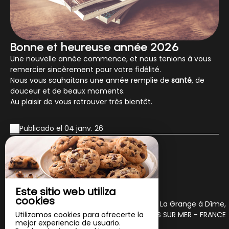
Bonne et heureuse année 2026
Une nouvelle année commence, et nous tenions à vous
remercier sincèrement pour votre fidélité.
Nous vous souhaitons une année remplie de
santé
, de
douceur et de beaux moments.
Au plaisir de vous retrouver très bientôt.
Publicado el 04 janv. 26
Descubrir
nuestras noticias
Este sitio web utiliza
cookies
AUX
8 Rue De La Grange à Dîme,
Utilizamos cookies para ofrecerte la
50170 HUISNES SUR MER - FRANCE
CHAMBRES
mejor experiencia de usuario.
+33 2 33 60 33 40
DU MONT