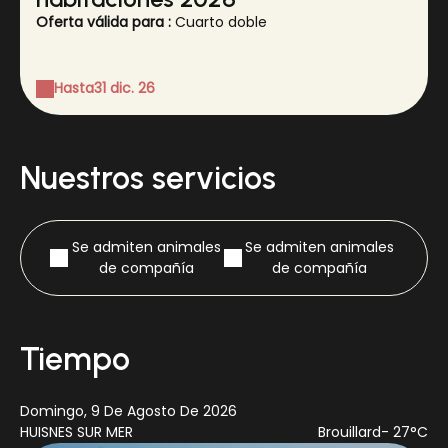
Oferta válida para :
Cuarto doble
Hasta
31 dic. 26
Nuestros servicios
Se admiten animales
Se admiten animales
de compañía
de compañía
Tiempo
Domingo, 9 De Agosto De 2026
Lu
HUISNES SUR MER
Brouillard
- 27°C
HU