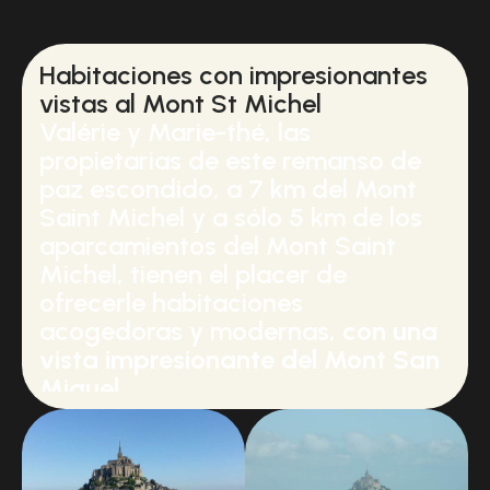
Habitaciones con impresionantes
vistas al Mont St Michel
Valérie y Marie-thé, las
propietarias de este remanso de
paz escondido, a 7 km del Mont
Saint Michel y a sólo 5 km de los
aparcamientos del Mont Saint
Michel, tienen el placer de
ofrecerle habitaciones
acogedoras y modernas,
con una
vista impresionante del Mont San
Miguel.
Ofrecemos
PIZZAS PARA LLEVAR
abiertas todo el año de miércoles
a domingo y festivos de 18:00 a