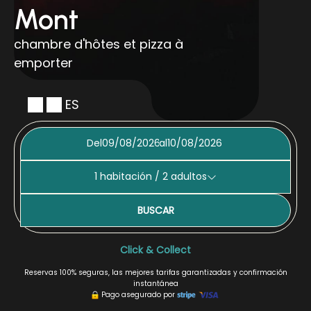
Mont
chambre d'hôtes et pizza à
emporter
ES
Del
al
1
habitación /
2
adultos
BUSCAR
Click & Collect
Reservas 100% seguras, las mejores tarifas garantizadas y confirmación
instantánea
Pago asegurado por