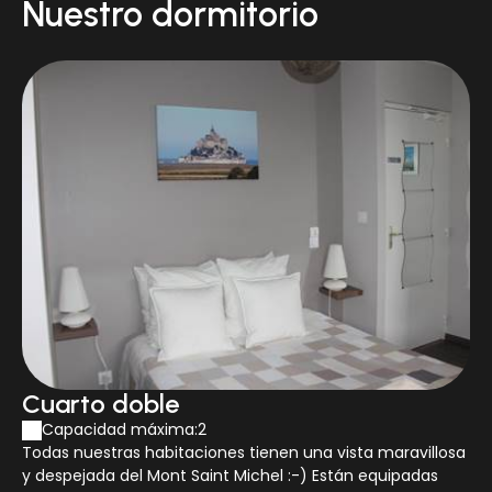
Nuestro dormitorio
Sándwiches bajo petición que se reservarán a la
llegada.
Las parejas aprecian especialmente la ubicación de
este establecimiento. Le dan una puntuación de 9,0
para una estancia para dos.
Se aceptan nuestros amigos animales (8€
adicionales)
Por último, si te gusta la calma, la sencillez y la
convivencia, ¡ven y quédate en Aux Chambres du
Mont!
*Según nuestras condiciones de venta, la tarifa no
reembolsable y no cancelable se cobra el día de la
reserva.*
Cuarto doble
Capacidad máxima:2
Todas nuestras habitaciones tienen una vista maravillosa
y despejada del Mont Saint Michel :-) Están equipadas