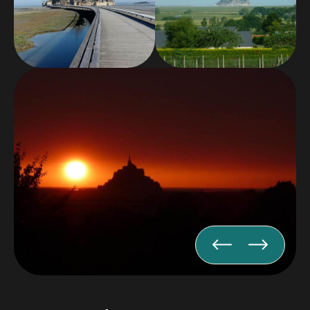
21:00 horas,
sujeto a posibles
festivos.
Para los huéspedes de nuestras habitaciones, será
posible disponer de pizzas para llevar los lunes y
martes por la noche de 18:00 a 21:00 horas.
El Mont St Michel es, por supuesto, imprescindible,
pero otros lugares turísticos merecen una visita:
Saint Malo a 45 min, Cancale a 45 min, Dol de
Bretagne a 15 min, Granville a 40 min, las islas
Chausey...
Todas las habitaciones ofrecen impresionantes
vistas al Mont-Saint-Michel y cuentan con TV de
pantalla plana y bandeja de cortesía. Nuestros baños
privados tienen ducha y WC.
Cada mañana podrás disfrutar
de un desayuno a la
carta.
al precio de 9,50 € por persona a reservar a la
llegada