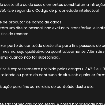
 deste site ou de seus elementos constitui uma infração
. 355-2 e seguindo o Código de propriedade intelectual .
de de produtor de banco de dados
 têm um direito pessoal, não exclusivo, transferível e ina
fins de reserva.
lizar parte do conteúdo deste site para fins pessoais de 
 mesmo, seja qualitativa ou quantitativamente. Além dis
mesmo quando não for substancial.
 fins é expressamente proibida pelos artigos L. 342-1 e L.
alidade ou parte do conteúdo do site, sob qualquer form
ização para fins comerciais do conteúdo deste site.
ite são fornecidas como estão. A nossa propriedade não 