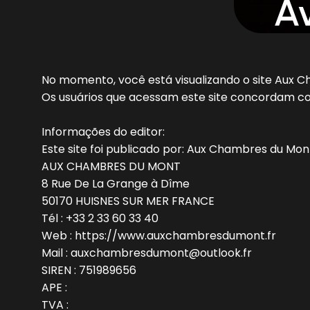
Av
No momento, você está visualizando o site Aux 
Os usuários que acessam este site concordam c
Informações do editor:
Este site foi publicado por: Aux Chambres du Mon
AUX CHAMBRES DU MONT
8 Rue De La Grange à Dîme
50170 HUISNES SUR MER FRANCE
Tél : +33 2 33 60 33 40
Web : https://www.auxchambresdumont.fr
Mail : auxchambresdumont@outlook.fr
SIREN : 751989656
APE :
TVA :