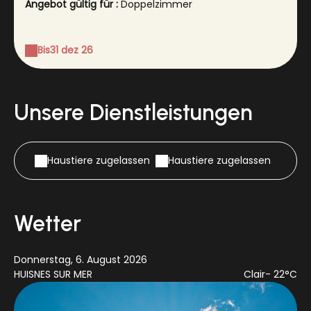
Angebot gültig für :
Doppelzimmer
Bis
31 dez 26
Unsere Dienstleistungen
Haustiere zugelassen
Haustiere zugelassen
Wetter
Donnerstag, 6. August 2026
Fr
HUISNES SUR MER
Clair
- 22°C
HU