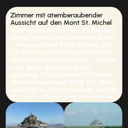
Zimmer mit atemberaubender
Aussicht auf den Mont St. Michel
Valérie und Marie-thé, die Besitzer
dieser versteckten Oase der Ruhe,
7 km vom Mont Saint Michel und
nur 5 km von den Parkplätzen am
Mont Saint Michel entfernt, freuen
sich, Ihnen gemütliche und
moderne Gästezimmer
mit einem
atemberaubenden Blick auf Mont
anbieten zu können
Heiliger Michel.
Wir bieten
Pizzen zum Mitnehmen
ganzjährig von Mittwoch bis
Sonntag und an Feiertagen von
18:00 bis 21:00 Uhr an,
vorbehaltlich möglicher Feiertage.