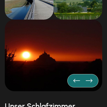
Für Gäste unserer Zimmer besteht die Möglichkeit,
am Montag- und Dienstagabend von 18:00 bis 21:00
Uhr Pizza zum Mitnehmen zu haben.
Mont St. Michel ist natürlich ein Muss, aber auch
andere Touristenorte sind einen Besuch wert: Saint
Malo 45 Minuten, Cancale 45 Minuten, Dol de
Bretagne 15 Minuten, Granville 40 Minuten, die
Chausey-Inseln ...
Alle Zimmer bieten einen atemberaubenden Blick auf
den Mont-Saint-Michel und verfügen über einen
Flachbild-TV und ein Willkommenstablett. Unsere
privaten Badezimmer verfügen über eine Dusche
und eine Toilette.
Jeden Morgen können Sie
ein À-la-carte-Frühstück
genießenzum Preis von 9,50 € pro Person, buchbar
bei der Ankunft
Unser Schlafzimmer