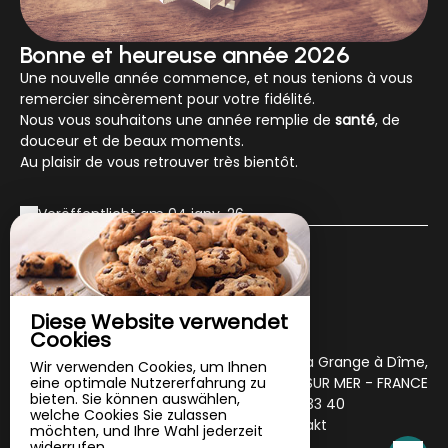
Bonne et heureuse année 2026
Une nouvelle année commence, et nous tenions à vous
remercier sincèrement pour votre fidélité.
Nous vous souhaitons une année remplie de
santé
, de
douceur et de beaux moments.
Au plaisir de vous retrouver très bientôt.
Veröffentlicht am 04 janv. 26
Entdecken
unsere news
Diese Website verwendet
Cookies
AUX CHAMBRES DU
8 Rue De La Grange à Dîme,
Wir verwenden Cookies, um Ihnen
eine optimale Nutzererfahrung zu
50170 HUISNES SUR MER - FRANCE
MONT
bieten. Sie können auswählen,
+33 2 33 60 33 40
welche Cookies Sie zulassen
E-Mail-Kontakt
möchten, und Ihre Wahl jederzeit
widerrufen.